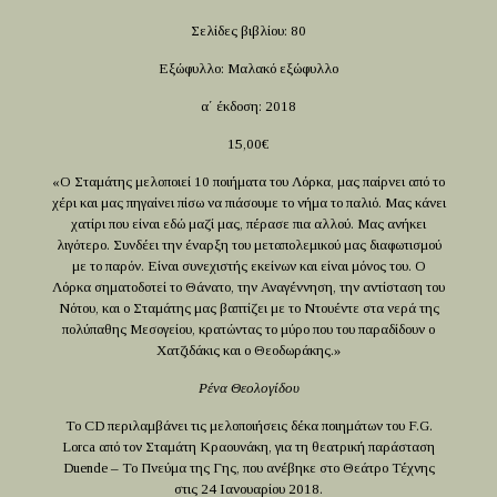
Σελίδες βιβλίου: 80
Εξώφυλλο: Μαλακό εξώφυλλο
α΄ έκδοση: 2018
15,00€
«Ο Σταμάτης μελοποιεί 10 ποιήματα του Λόρκα, μας παίρνει από το
χέρι και μας πηγαίνει πίσω να πιάσουμε το νήμα το παλιό. Μας κάνει
χατίρι που είναι εδώ μαζί μας, πέρασε πια αλλού. Μας ανήκει
λιγότερο. Συνδέει την έναρξη του μεταπολεμικού μας διαφωτισμού
με το παρόν. Είναι συνεχιστής εκείνων και είναι μόνος του. Ο
Λόρκα σηματοδοτεί το Θάνατο, την Αναγέννηση, την αντίσταση του
Νότου, και ο Σταμάτης μας βαπτίζει με το Ντουέντε στα νερά της
πολύπαθης Μεσογείου, κρατώντας το μύρο που του παραδίδουν ο
Χατζιδάκις και ο Θεοδωράκης.»
Ρένα Θεολογίδου
Το CD περιλαμβάνει τις μελοποιήσεις δέκα ποιημάτων του F.G.
Lorca από τον Σταμάτη Κραουνάκη, για τη θεατρική παράσταση
Duende – Το Πνεύμα της Γης, που ανέβηκε στο Θεάτρο Τέχνης
στις 24 Ιανουαρίου 2018.