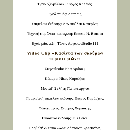
Έργο εξωφύλλου: Γιώργος Κολλιός,
Σχεδιασμός: Άπαρσις,
Επιμέλεια έκδοσης: Θανοπούλου Κατερίνα,
Τεχνική επιμέλεια- παραγωγή: Ernesto N. Bauman
Ηχοληψία, μίξη: Τάκης ΑργυρίουStudio 111
Video Clip «Κασίντα των σκούρων
περιστεριών»:
Σκηνοθεσία: Ήρα Δράκου,
Κάμερα: Νίκος Καρούζος,
Μοντάζ: Σελήνη Παπαγεωργίου,
Γραφιστική επιμέλεια έκδοσης: Πέτρος Παράσχης,
Φωτογραφίες: Σταύρος Χαμπάκης,
Εικαστικά έκδοσης: F.G.Lorca,
Προβολή & επικοινωνία: Δέσποινα Κραουνάκη,