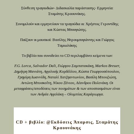
Σύνθεση τραγουδιών- Διδασκαλία παράστασης- Ερμηνεία:
Σταμάτης Κραουνάκης.
Συνομιλούν και ερμηνεύουν τα τραγούδια οι: Χρήστος Γεροντίδης
και Κώστας Μπουγιώτης.
Παίζουν οι μουσικοί: Βασίλης Ντρουμπογιάννης και Γιώργος
Ταμιωλάκης
Το βιβλίο που συνοδεύει το CD περιλαμβάνει κείμενα των:
F.G. Lorca, Salvador Dali, Γιώργου Σαμπατακάκη, Markos Breuer,
Δημήτρη Μανιάτη, Αγγελικής Κορδέλλου, Κώστα Γεωργουσόπουλου,
Γρηγόρη Ιωαννίδη, Ναταλί Χατζηαντωνίου, Βασίλη Μπουζιώτη,
Αντώνη Μποσκοΐτη, Νίκου Ξένιου, Λέανδρου Πολενάκη. Οι
μεταφράσεις/αποδόσεις των ποιημάτων & των αποσπασμάτων είναι
των Ανδρέα Αγγελάκη – Ολυμπίας Καράγιωργα.
CD + βιβλίο: @Εκδόσεις Άπαρσις, Σταμάτης
Κραουνάκης