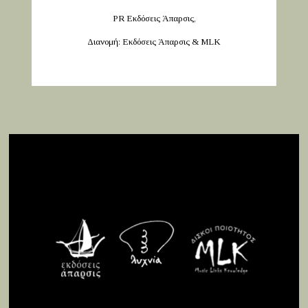
PR Εκδόσεις Άπαρσις,
Διανομή: Εκδόσεις Άπαρσις & MLK