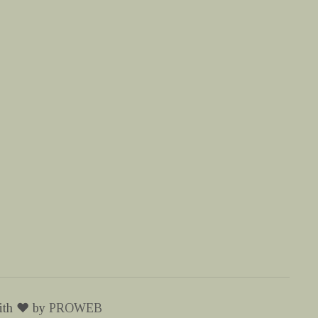
th ♥️ by
PROWEB