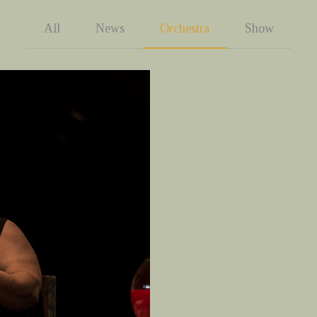
All
News
Orchestra
Show